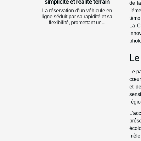
simplicité et réalité terrain
de la
l'ém
La réservation d’un véhicule en
ligne séduit par sa rapidité et sa
témoi
flexibilité, promettant un...
La Ci
inno
phot
Le
Le pa
cœur 
et d
sensi
régio
L'ac
prés
écolo
mêle 