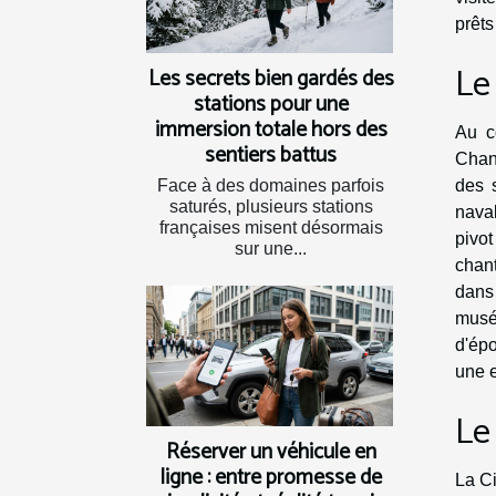
prêts
Le
Les secrets bien gardés des
stations pour une
immersion totale hors des
Au c
sentiers battus
Chant
des s
Face à des domaines parfois
saturés, plusieurs stations
naval
françaises misent désormais
pivot
sur une...
chant
dans 
musée
d'épo
une e
Le
Réserver un véhicule en
ligne : entre promesse de
La Ci