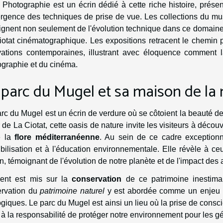
 Photographie est un écrin dédié à cette riche histoire, présen
ergence des techniques de prise de vue. Les collections du m
gnent non seulement de l'évolution technique dans ce domaine, m
otat cinématographique. Les expositions retracent le chemin 
vations contemporaines, illustrant avec éloquence comment la
ographie et du cinéma.
 parc du Mugel et sa maison de la 
rc du Mugel est un écrin de verdure où se côtoient la beauté des
de La Ciotat, cette oasis de nature invite les visiteurs à découv
e la
flore méditerranéenne
. Au sein de ce cadre exception
bilisation et à l'éducation environnementale. Elle révèle à ceu
n, témoignant de l'évolution de notre planète et de l'impact des 
cent est mis sur la
conservation
de ce patrimoine inestimab
ervation du
patrimoine naturel
y est abordée comme un enjeu ma
giques. Le parc du Mugel est ainsi un lieu où la prise de consci
à la responsabilité de protéger notre environnement pour les gé