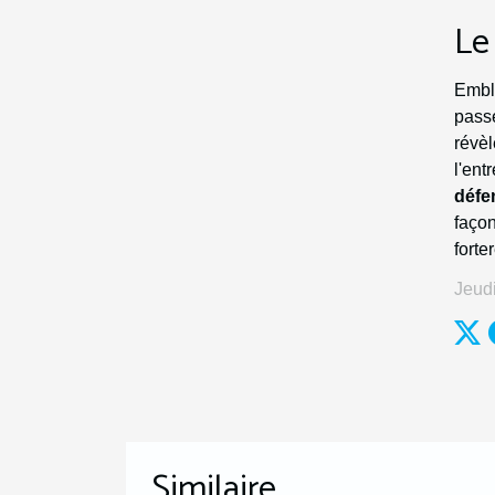
Le
Embl
pass
révèl
l'ent
défe
façon
forte
Jeudi
Similaire