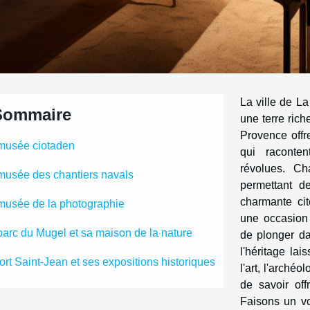
La ville de La
Sommaire
une terre rich
Provence offr
musée ciotaden
qui raconte
révolues. Ch
musée des chantiers navals
permettant d
charmante cit
musée de la photographie
une occasion 
parc du Mugel et sa maison de la nature
de plonger da
l'héritage la
fort Saint-Jean et ses expositions historiques
l'art, l'arché
de savoir off
Faisons un v