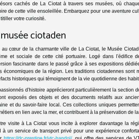
trésors cachés de La Ciotat à travers ses musées, où chaque
toire de cette ville ensoleillée. Embarquez pour une aventure cu
titiller votre curiosité.
 musée ciotaden
 au cœur de la charmante ville de La Ciotat, le Musée Ciotaden 
ime et sociale de cette cité portuaire. Logé dans l'édifice 
sion fascinante dans le passé grâce à ses expositions dédiée
rs économiques de la région. Les traditions ciotadennes sont m
efacts historiques qui témoignent de la vie quotidienne des habita
assionnés d'histoire apprécieront particulièrement la section d
ont exposés des objets et des documents relatifs aux ancien
ne et du savoir-faire local. Ces collections uniques permette
étiers en lien avec la mer, et contribuent à la préservation de l
tre visite à La Ciotat vous incite à explorer davantage la régi
 à un service de transport privé pour une expérience confort
er
https://dc-prestige.fr/vtc-bandol/
, qui offre des services de V