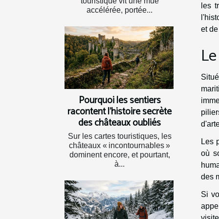
touristique vit une mue
les 
accélérée, portée...
l'his
et de 
Le
Situé
marit
Pourquoi les sentiers
immer
racontent l’histoire secrète
pilie
des châteaux oubliés
d'art
Sur les cartes touristiques, les
Les p
châteaux « incontournables »
où s
dominent encore, et pourtant,
à...
humai
des m
Si vo
appel
visit