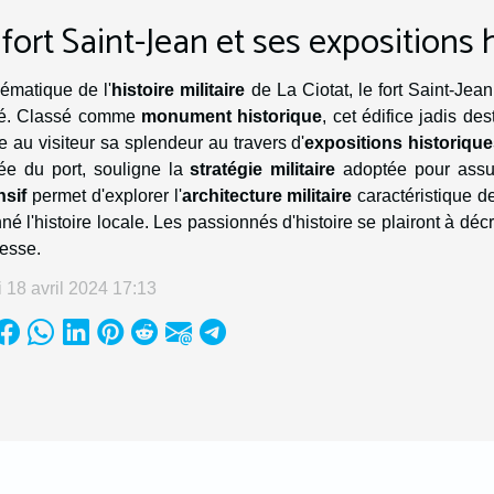
 fort Saint-Jean et ses expositions 
ématique de l'
histoire militaire
de La Ciotat, le fort Saint-Je
é. Classé comme
monument historique
, cet édifice jadis de
e au visiteur sa splendeur au travers d'
expositions historiqu
rée du port, souligne la
stratégie militaire
adoptée pour assure
nsif
permet d'explorer l'
architecture militaire
caractéristique de
né l'histoire locale. Les passionnés d'histoire se plairont à décr
resse.
 18 avril 2024 17:13