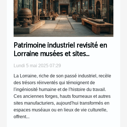
Patrimoine industriel revisité en
Lorraine musées et sites
transformés à visiter pour une
Lundi 5 mai 2025 07:29
expérience unique
La Lorraine, riche de son passé industriel, recèle
des trésors réinventés qui témoignent de
l'ingéniosité humaine et de l'histoire du travail.
Ces anciennes forges, hauts fourneaux et autres
sites manufacturiers, aujourd'hui transformés en
espaces muséaux ou en lieux de vie culturelle,
offrent...