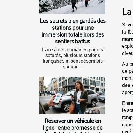
La
Les secrets bien gardés des
Si vo
stations pour une
la f
immersion totale hors des
marc
sentiers battus
explo
Face à des domaines parfois
diver
saturés, plusieurs stations
françaises misent désormais
Au p
sur une...
de p
monta
des 
aperç
Entre
le so
rempl
Réserver un véhicule en
dans
ligne : entre promesse de
pyré