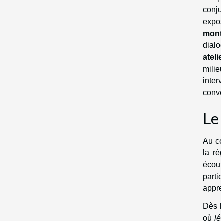
conj
expo
mon
dialo
ateli
mili
inte
conve
Le
Au c
la r
écout
parti
appre
Dès l
où
l