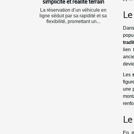
simplicité et réalité terrain
Le
La réservation d’un véhicule en
ligne séduit par sa rapidité et sa
flexibilité, promettant un...
Dans
popu
tradi
lien
anci
devie
Les
figur
une p
monta
renfo
Le
En p