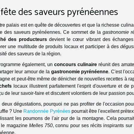
 fête des saveurs pyrénéennes
tre palais est en quête de découvertes et que la richesse culi
ête des saveurs pyrénéennes. Ce sommet de la
gastronomie r
hé des producteurs
devient le cœur vibrant des échanges e
rer une multitude de produits locaux et participer à des
dégust
sité des saveurs de la région.
rogramme également, un
concours culinaire
réunit des amate
artager leur amour de la
gastronomie pyrénéenne
. C'est l'oc
gne et peut-être même de dénicher de nouvelles recettes à rap
chefs
locaux illustrent parfaitement l'esprit d'ouverture et de
u de leur savoir-faire et discutent volontiers de leur passion pour
 deux dégustations, pourquoi ne pas profiter de l'occasion po
uffle ? Une
Randonnée Pyrénées
pourrait être l'excellent préte
issant les poumons de l'air pur de la montagne. Cela pourrai
 le magazine
Melles 750
, connu pour ses récits inspirants sur 
néenne.