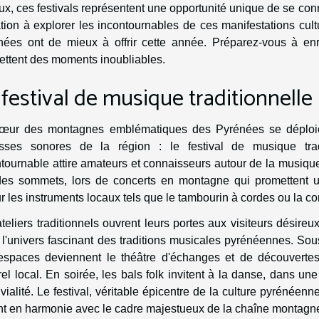
ux, ces festivals représentent une opportunité unique de se con
ation à explorer les incontournables de ces manifestations cul
nées ont de mieux à offrir cette année. Préparez-vous à en
ettent des moments inoubliables.
 festival de musique traditionnelle
œur des montagnes emblématiques des Pyrénées se déploie
esses sonores de la région : le festival de musique tra
tournable attire amateurs et connaisseurs autour de la musiqu
des sommets, lors de concerts en montagne qui promettent u
r les instruments locaux tels que le tambourin à cordes ou la 
teliers traditionnels ouvrent leurs portes aux visiteurs désireu
l'univers fascinant des traditions musicales pyrénéennes. So
espaces deviennent le théâtre d'échanges et de découvertes
rel local. En soirée, les bals folk invitent à la danse, dans u
vialité. Le festival, véritable épicentre de la culture pyrénéenne
ent en harmonie avec le cadre majestueux de la chaîne montagn