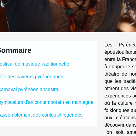
Les Pyréné
Sommaire
époustouflant
entre la Franc
festival de musique traditionnelle
à couper le so
théâtre de nom
fête des saveurs pyrénéennes
que les tradi
attirent des v
carnaval pyrénéen ancestral
expériences au
symposium d'art contemporain en montagne
où la culture
folkloriques au
rassemblement des contes et légendes
aux créations
découvrir dan
l'on soit ama