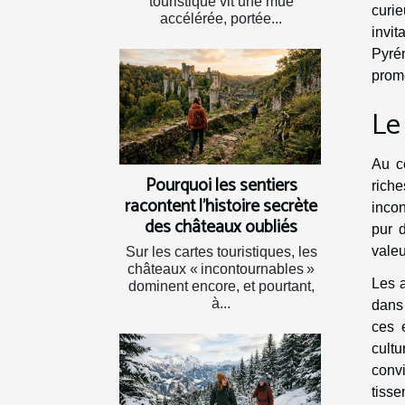
touristique vit une mue
curie
accélérée, portée...
invit
Pyré
prom
Le
Au c
Pourquoi les sentiers
rich
racontent l’histoire secrète
incon
des châteaux oubliés
pur 
valeu
Sur les cartes touristiques, les
châteaux « incontournables »
Les a
dominent encore, et pourtant,
à...
dans 
ces 
cultu
convi
tiss