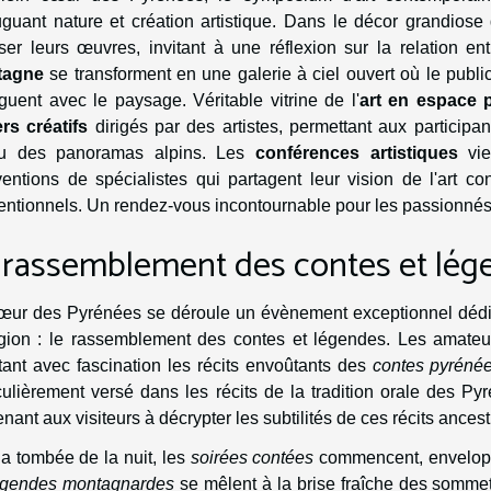
uguant nature et création artistique. Dans le décor grandios
ser leurs œuvres, invitant à une réflexion sur la relation e
tagne
se transforment en une galerie à ciel ouvert où le publ
guent avec le paysage. Véritable vitrine de l'
art en espace 
ers créatifs
dirigés par des artistes, permettant aux participa
eu des panoramas alpins. Les
conférences artistiques
vie
rventions de spécialistes qui partagent leur vision de l'art 
ntionnels. Un rendez-vous incontournable pour les passionnés d
 rassemblement des contes et lég
œur des Pyrénées se déroule un évènement exceptionnel dédié 
égion : le rassemblement des contes et légendes. Les amate
ant avec fascination les récits envoûtants des
contes pyréné
culièrement versé dans les récits de la tradition orale des P
nant aux visiteurs à décrypter les subtilités de ces récits ancest
a tombée de la nuit, les
soirées contées
commencent, envelopp
égendes montagnardes
se mêlent à la brise fraîche des sommet