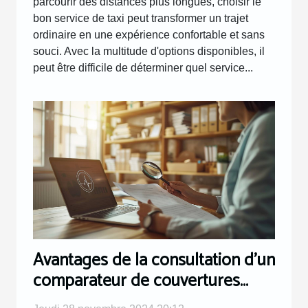
parcourir des distances plus longues, choisir le
bon service de taxi peut transformer un trajet
ordinaire en une expérience confortable et sans
souci. Avec la multitude d'options disponibles, il
peut être difficile de déterminer quel service...
Avantages de la consultation d'un
comparateur de couvertures
santé internationales