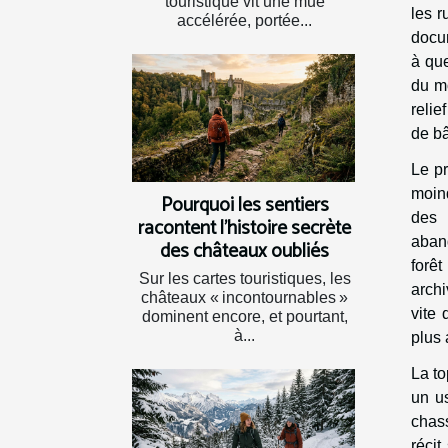
touristique vit une mue
les r
accélérée, portée...
docum
à que
du mo
relie
de bâ
Le pr
moind
Pourquoi les sentiers
des 
racontent l’histoire secrète
aban
des châteaux oubliés
forê
Sur les cartes touristiques, les
archi
châteaux « incontournables »
vite 
dominent encore, et pourtant,
à...
plus 
La to
un us
chass
récit