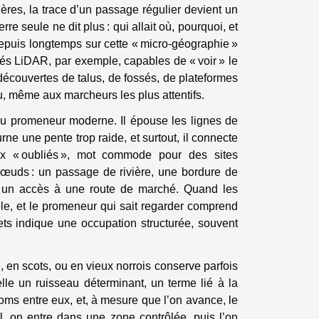
ères, la trace d’un passage régulier devient un
e seule ne dit plus : qui allait où, pourquoi, et
epuis longtemps sur cette « micro-géographie »
evés LiDAR, par exemple, capables de « voir » le
s découvertes de talus, de fossés, de plateformes
u, même aux marcheurs les plus attentifs.
e du promeneur moderne. Il épouse les lignes de
rne une pente trop raide, et surtout, il connecte
aux « oubliés », mot commode pour des sites
œuds : un passage de rivière, une bordure de
s, un accès à une route de marché. Quand les
ible, et le promeneur qui sait regarder comprend
rets indique une occupation structurée, souvent
 en scots, ou en vieux norrois conserve parfois
lle un ruisseau déterminant, un terme lié à la
oms entre eux, et, à mesure que l’on avance, le
il, on entre dans une zone contrôlée, puis l’on