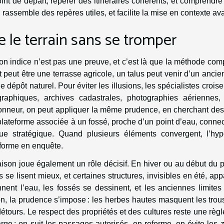
int de départ, repérer des itinéraires cohérents, et comprendre
h
rassemble des repères utiles, et facilite la mise en contexte ava
re le terrain sans se tromper
n indice n’est pas une preuve, et c’est là que la méthode co
t peut être une terrasse agricole, un talus peut venir d’un ancien
e dépôt naturel. Pour éviter les illusions, les spécialistes crois
graphiques, archives cadastrales, photographies aériennes,
nneur, on peut appliquer la même prudence, en cherchant des f
lateforme associée à un fossé, proche d’un point d’eau, connec
ue stratégique. Quand plusieurs éléments convergent, l’hy
sforme en enquête.
ison joue également un rôle décisif. En hiver ou au début du p
fs se lisent mieux, et certaines structures, invisibles en été, a
nnent l’eau, les fossés se dessinent, et les anciennes limites 
n, la prudence s’impose : les herbes hautes masquent les trous,
étours. Le respect des propriétés et des cultures reste une rè
arge : on suit les passages autorisés, on referme, on évite les zo