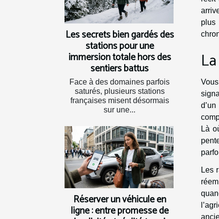
arriv
plus 
Les secrets bien gardés des
chro
stations pour une
La
immersion totale hors des
sentiers battus
Vous 
Face à des domaines parfois
saturés, plusieurs stations
signa
françaises misent désormais
d’un 
sur une...
compl
Là où
pente
parfo
Les r
réemp
quand
Réserver un véhicule en
l’ag
ligne : entre promesse de
ancie