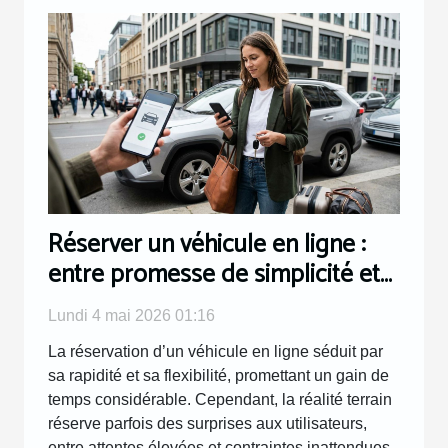
Réserver un véhicule en ligne :
entre promesse de simplicité et
réalité terrain
Lundi 4 mai 2026 01:16
La réservation d’un véhicule en ligne séduit par
sa rapidité et sa flexibilité, promettant un gain de
temps considérable. Cependant, la réalité terrain
réserve parfois des surprises aux utilisateurs,
entre attentes élevées et contraintes inattendues.